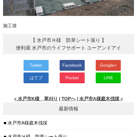
施工後
【 水戸市Ｈ様 防草シート張り 】
便利屋 水戸市のライフサポート ユーアンドアイ
Twitter
Facebook
Google+
はてブ
Pocket
LINE
« 水戸市K様 草刈り
|
TOPへ
|
水戸市A様庭木伐採 »
最新情報
水戸市A様庭木伐採
水戸市Ｈ様 防草シート張り