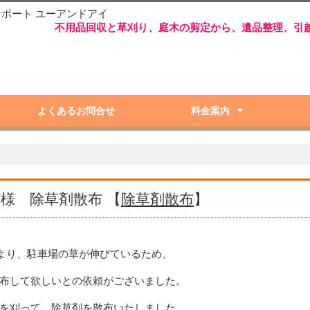
サポート ユーアンドアイ
不用品回収と草刈り、庭木の剪定から、遺品整理、引
よくあるお問合せ
料金案内
庭木剪定・伐採
草取り・草刈り
除草剤散布
不用品・粗大ゴミ回収
遺品整理
引越し手伝い
建物解体
一般雑用
Y様 除草剤散布 【
除草剤散布
】
より、駐車場の草が伸びているため、
布して欲しいとの依頼がございました。
を刈って、除草剤を散布いたしました。