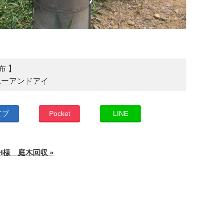
布 】
ユーアンドアイ
てブ
Pocket
LINE
H様 庭木回収 »