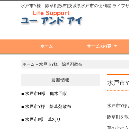
水戸市Y様 除草剤散布|茨城県水戸市の便利屋 ライフ
ホーム
サービス内容
庭木剪定・伐採
草取り・草刈り
除草剤散布
不用品・粗大ゴミ回収
遺品整理・ゴミ片付け
引越し手伝い
建物解体
一般雑用
ホーム
» 水戸市Y様 除草剤散布
最新情報
水戸市
水戸市H様 庭木回収
水戸市Y様
水戸市Y様 除草剤散布
除草剤を散
水戸市I様 草刈り
草の上の方