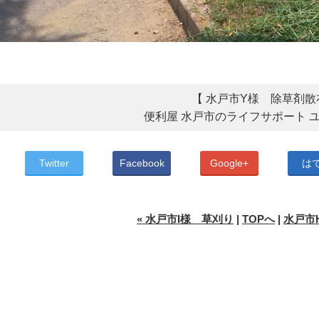
【 水戸市Y様 除草剤散
便利屋 水戸市のライフサポート 
Twitter
Facebook
Google+
は
« 水戸市I様 草刈り
|
TOPへ
|
水戸市