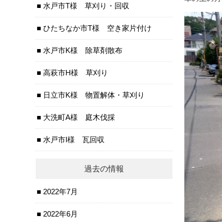
水戸市T様 草刈り・回収
ひたちなか市T様 空き家片付け
水戸市K様 除草剤散布
高萩市H様 草刈り
日立市K様 物置解体・草刈り
大洗町A様 庭木伐採
水戸市I様 瓦回収
過去の情報
2022年7月
2022年6月