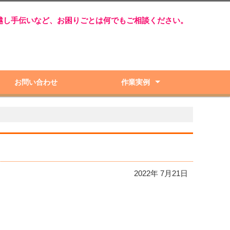
越し手伝いなど、お困りごとは何でもご相談ください。
お問い合わせ
作業実例
庭木剪定・伐採
草取り・草刈り
除草剤散布
不用品・粗大ゴミ回収
遺品整理
引越し手伝い
建物解体
一般雑用
2022年 7月21日