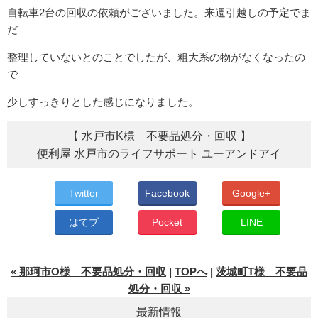
自転車2台の回収の依頼がございました。来週引越しの予定でま
だ
整理していないとのことでしたが、粗大系の物がなくなったの
で
少しすっきりとした感じになりました。
【 水戸市K様 不要品処分・回収 】
便利屋 水戸市のライフサポート ユーアンドアイ
Twitter
Facebook
Google+
はてブ
Pocket
LINE
« 那珂市O様 不要品処分・回収
|
TOPへ
|
茨城町T様 不要品
処分・回収 »
最新情報