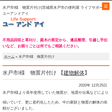
水戸市I様 物置片付け|茨城県水戸市の便利屋 ライフサポート
ユーアンドアイ
不用品回収と草刈り、庭木の剪定から、遺品整理、引越し手伝
いなど、お困りごとは何でもご相談ください。
ホーム
» 水戸市I様 物置片付け
水戸市I様 物置片付け 【
建物解体
】
2020年 12月25日
水戸市I様より長年使用していた物置が、地震や台風などにより
傾いていて、更に老朽化したため、中の家財と物置の解体の依
頼がございました。